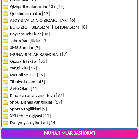
Boshqalar
[18]
Qiziqarli malumotlar 18+
[44]
Qo`shiqlar matni
[19]
AJOYIB VA ENG QIZIQARLI FAKT
[6]
BU QIZIQ | BILASIZMI | ISHONASIZMI
[8]
Bayram Tabriklar
[33]
Jahon Yangiliklari
[3]
SMS She`rlar
[7]
MUNAJJIMLAR BASHORATI
[7]
Qiziqarli faktlar
[56]
Yangiliklar
[12]
Manoli so`zlar
[19]
Tibbiyot olami
[45]
Avto Olam
[11]
Kino va Serial yangiliklari
[37]
Shou-Biznes yangiliklari
[17]
Sport yangiliklari
[9]
XXI tehnologiyasi
[10]
Dunyo g'aroyibotlari
[24]
MUNAJJIMLAR BASHORATI