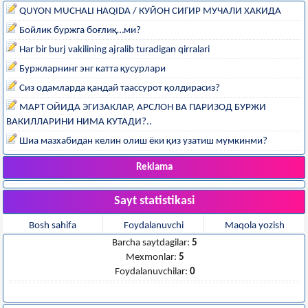
QUYON MUCHALI HAQIDA / КУЙОН СИГИР МУЧАЛИ ХАКИДА
Бойлик буржга боғлиқ…ми?
Har bir burj vakilining ajralib turadigan qirralari
Буржларнинг энг катта қусурлари
Сиз одамларда қандай таассурот қолдирасиз?
МАРТ ОЙИДА ЭГИЗАКЛАР, АРСЛОН ВА ПАРИЗОД БУРЖИ
ВАКИЛЛАРИНИ НИМА КУТАДИ?..
Шиа мазхабидан келин олиш ёки қиз узатиш мумкинми?
Reklama
Sayt statistikasi
Bosh sahifa
Foydalanuvchi
Maqola yozish
Barcha saytdagilar:
5
Mexmonlar:
5
Foydalanuvchilar:
0