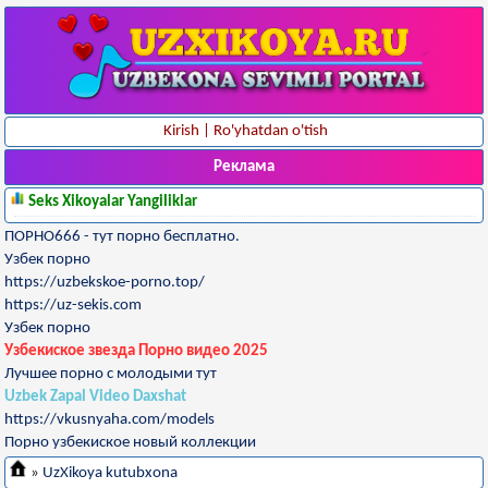
Kirish
|
Ro'yhatdan o'tish
Реклама
Seks Xikoyalar Yangiliklar
ПОРНО666 - тут порно бесплатно.
Узбек порно
https://uzbekskoe-porno.top/
https://uz-sekis.com
Узбек порно
Узбекиское звезда Порно видео 2025
Лучшее порно с молодыми тут
Uzbek Zapal Video Daxshat
https://vkusnyaha.com/models
Порно узбекиское новый коллекции
»
UzXikoya kutubxona