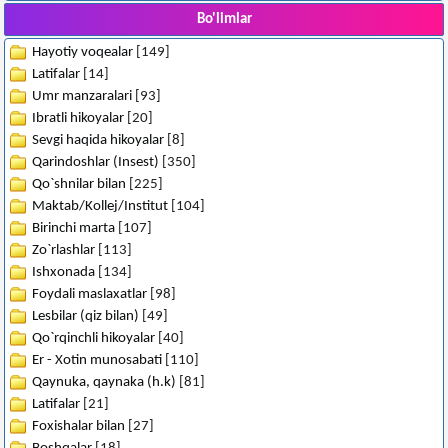
Bo'limlar
Hayotiy voqealar
[149]
Latifalar
[14]
Umr manzaralari
[93]
Ibratli hikoyalar
[20]
Sevgi haqida hikoyalar
[8]
Qarindoshlar (Insest)
[350]
Qo`shnilar bilan
[225]
Maktab/Kollej/Institut
[104]
Birinchi marta
[107]
Zo`rlashlar
[113]
Ishxonada
[134]
Foydali maslaxatlar
[98]
Lesbilar (qiz bilan)
[49]
Qo`rqinchli hikoyalar
[40]
Er - Xotin munosabati
[110]
Qaynuka, qaynaka (h.k)
[81]
Latifalar
[21]
Foxishalar bilan
[27]