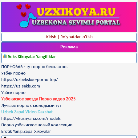
Kirish
|
Ro'yhatdan o'tish
Реклама
Seks Xikoyalar Yangiliklar
ПОРНО666 - тут порно бесплатно.
Узбек порно
https://uzbekskoe-porno.top/
https://uz-sekis.com
Узбек порно
Узбекиское звезда Порно видео 2025
Лучшее порно с молодыми тут
Uzbek Zapal Video Daxshat
https://vkusnyaha.com/models
Порно узбекиское новый коллекции
Erotik Yangi Zapal Xikoyalar