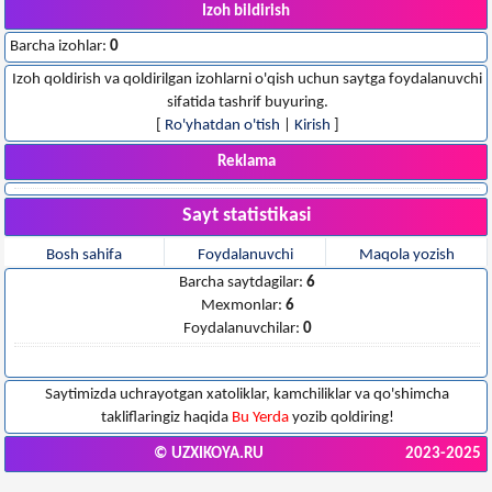
Izoh bildirish
Barcha izohlar:
0
Izoh qoldirish va qoldirilgan izohlarni o'qish uchun saytga foydalanuvchi
sifatida tashrif buyuring.
[
Ro'yhatdan o'tish
|
Kirish
]
Reklama
Sayt statistikasi
Bosh sahifa
Foydalanuvchi
Maqola yozish
Barcha saytdagilar:
6
Mexmonlar:
6
Foydalanuvchilar:
0
Saytimizda uchrayotgan xatoliklar, kamchiliklar va qo'shimcha
takliflaringiz haqida
Bu Yerda
yozib qoldiring!
© UZXIKOYA.RU
2023-2025