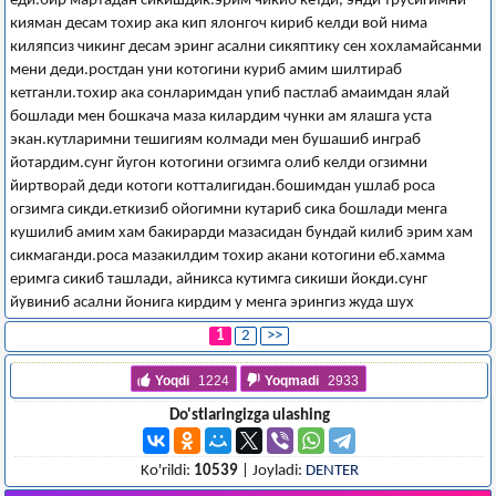
еди.бир мартадан сикишдик.эрим чикиб кетди, энди трусигимни
кияман десам тохир ака кип ялонгоч кириб келди вой нима
киляпсиз чикинг десам эринг асални сикяптику сен хохламайсанми
мени деди.ростдан уни котогини куриб амим шилтираб
кетганли.тохир ака сонларимдан упиб пастлаб амаимдан ялай
бошлади мен бошкача маза килардим чунки ам ялашга уста
экан.кутларимни тешигиям колмади мен бушашиб инграб
йотардим.сунг йугон котогини огзимга олиб келди огзимни
йиртворай деди котоги котталигидан.бошимдан ушлаб роса
огзимга сикди.еткизиб ойогимни кутариб сика бошлади менга
кушилиб амим хам бакирарди мазасидан бундай килиб эрим хам
сикмаганди.роса мазакилдим тохир акани котогини еб.хамма
еримга сикиб ташлади, айникса кутимга сикиши йокди.сунг
йувиниб асални йонига кирдим у менга эрингиз жуда шух
1
2
>>
Yoqdi
1224
Yoqmadi
2933
Do'stlaringizga ulashing
Ko'rildi:
10539
| Joyladi:
DENTER