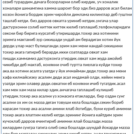
сезиб турардим.дачага бозорларни олиб кирдик, уч хоналик
хоналари шинамгина хамма шароит бор эди.биз дарров асал билан
козон йонига бордик эрим чиройли димлама килинглар деб гуштни
ташлаб кетди. биз дарров овкатга уриниб кетдик.унгача улар
дастурхонни солиб киттек киттек килиб гаплашиб,телфонларидаги
сексни бир бирига курсатиб утиришарди.тохир ака хотинини
эримга мактаниб зур сикишади ундай ам берадиган хотин йук
дерди.улар маст булишганди.эрим хам мени кандай сикишини
тохир акага гапириб берарди.икки соатларда овкат хам
пишди.хаммамиз дастурхонга утирдик.овкат хам жуда ажойиб
чикибди деб мактаб, конякни очиб туртта пиелага куйди тохир
ака.ва хотини асалга узатди у йук ичмайман деди.тохир ака мени
хафа килмайсизку асалим деди асал индамай олди, кейин менга
узатди эрим олавер деди.овкатни еб конякни ичиб тугатдик.асал
хам мен хам маза килар эдик.анчагача гаплашиб кулишиб
утирдик.тохир ака асални уз хонасига етакларди, бир оздан сунг
асални ох им ох мазза деган товуши кела бошлади.секин бориб
карасам тохир ака асални амини ялаб йотибди, буни куриб амимни
тохир акага ялатгим келиб кетди.эрининг йонига кайтдим эрим
кучоклаб дарров ечинтириб амимни ялай бошлади.мазза
килардим сунгра тагига олиб сика бошлади.шундай йокарди мазза