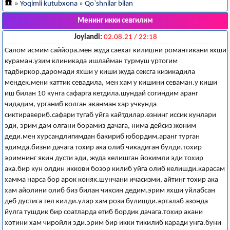
»
Yoqimli kutubxona
»
Qo`shnilar bilan
Менинг икки севгилим
Joylandi:
02.08.21 / 22:18
Салом исмим саййора.мен жуда саехат килишни романтикани яхши
кураман.узим клиникада ишлайман турмуш уртогим
тадбиркор.даромади яхши у киши жуда сексга кизикадила
мендек.мени каттик севадила, мен хам у кишини севаман.у киши
иш билан 10 кунга сафарга кетдила.шундай согиндим аранг
чидадим, урганиб колган эканман хар учкунда
сиктиравериб.сафари тугаб уйга кайтдилар.езнинг иссик кунлари
эди, эрим дам олгани борамиз дачага, нима дейсиз жоним
деди.мен хурсандлигимдан бакириб юбордим.аранг турган
эдимда.бизни дачага тохир ака олиб чикадиган булди.тохир
эримнинг якин дусти эди, жуда келишган йокимли эди тохир
ака.бир кун олдин иккови бозор килиб уйга олиб келишди.карасам
хамма нарса бор арок коняк.шунчани ичасизми, айтинг тохир ака
хам айолини олиб биз билан чиксин дедим.эрим яхши уйлабсан
деб дустига тел килди.улар хам рози булишди.эрталаб азонда
йулга тушдик бир соатларда етиб бордик дачага.тохир акани
хотини хам чиройли эди.эрим бир икки тикилиб каради унга.буни