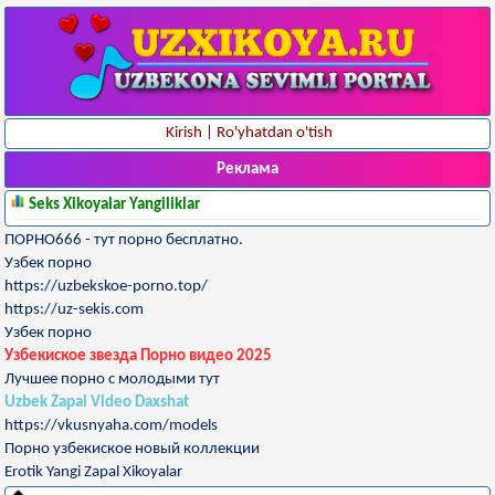
Kirish
|
Ro'yhatdan o'tish
Реклама
Seks Xikoyalar Yangiliklar
ПОРНО666 - тут порно бесплатно.
Узбек порно
https://uzbekskoe-porno.top/
https://uz-sekis.com
Узбек порно
Узбекиское звезда Порно видео 2025
Лучшее порно с молодыми тут
Uzbek Zapal Video Daxshat
https://vkusnyaha.com/models
Порно узбекиское новый коллекции
Erotik Yangi Zapal Xikoyalar