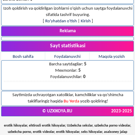
Izoh qoldirish va qoldirilgan izohlarni o'qish uchun saytga foydalanuvchi
sifatida tashrif buyuring.
[
Ro'yhatdan o'tish
|
Kirish
]
Reklama
Sayt statistikasi
Bosh sahifa
Foydalanuvchi
Maqola yozish
Barcha saytdagilar:
5
Mexmonlar:
5
Foydalanuvchilar:
0
Saytimizda uchrayotgan xatoliklar, kamchiliklar va qo'shimcha
takliflaringiz haqida
Bu Yerda
yozib qoldiring!
© UZXIKOYA.RU
2023-2025
erotik hikoyalar, ehtirosli erotik hikoyalar, Uzbekcha sekslar, uzbekcha porno videolar,
uzbekcha porno, erotik videolar, erotik hikoyalar, seks hikoyalar, asalxoney jalap