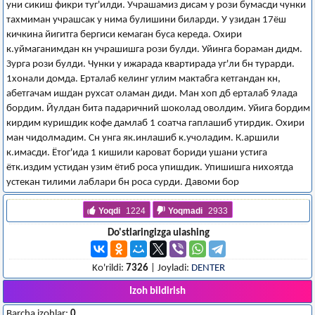
уни сикиш фикри туг'илди. Учрашамиз дисам у рози бумасди чунки
тахмиман учрашсак у нима булишини биларди. У узидан 17ёш
кичкина йигитга бергиси кемаган буса кереда. Охири
к.уймаганимдан кн учрашишга рози булди. Уйинга бораман дидм.
Зурга рози булди. Чунки у ижарада квартирада уг'ли бн турарди.
1хонали домда. Ерталаб келинг углим мактабга кетгандан кн,
абетгачам ишдан рухсат оламан диди. Ман хоп дб ерталаб 9лада
бордим. Йулдан бита падаричний шоколад оволдим. Уйига бордим
кирдим куришдик кофе дамлаб 1 соатча гаплашиб утирдик. Охири
ман чидолмадим. Сн унга як.инлашиб к.учоладим. К.аршили
к.имасди. Ётог'ида 1 кишили кароват бориди ушани устига
ётк.издим устидан узим ётиб роса упишдик. Упишишга нихоятда
устекан тилими лаблари бн роса сурди. Давоми бор
Yoqdi
1224
Yoqmadi
2933
Do'stlaringizga ulashing
Ko'rildi:
7326
| Joyladi:
DENTER
Izoh bildirish
Barcha izohlar:
0