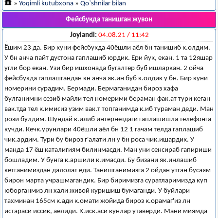
»
Yoqimli kutubxona
»
Qo`shnilar bilan
Фейсбукда танишган жувон
Joylandi:
04.08.21 / 11:42
Ёшим 23 да. Бир куни фейсбукда 40ёшли аёл бн танишиб к.олдим.
У бн анча пайт дустона гаплашиб юрдик. Ери йук, екан. 1 та 12яшар
угли бор екан. Узи бир ишхонада бугалтер буб ишларкан. 2 ойча
фейсбукда гаплашгандан кн анча як.ин буб к.олдик у бн. Бир куни
номерини сурадим. Бермади. Бермаганидан бироз хафа
булганимни сезиб майли тел номерими бераман фак.ат тури кеган
вак.тда тел к.имисиз узим вак.т топганимда к.иб тураман деди. Ман
рози булдим. Шундай к.илиб интернетдаги гаплашишла телефонга
кучди. Кечк.урунлари 40ёшли аёл бн 12 1 гачам телда гаплашиб
чик.ардим. Тури бу бироз г'алати лн у бн роса чик.ишардик. У
манда 17 ёш каталигиям билинмасди. Ман уни сенсираб гапириши
бошладим. У бунга к.аршили к.имасди. Бу бизани як.инлашиб
кетганимиздан далолат еди. Танишганимизга 2 ойдан утган бусаям
бирон марта учрашмагандик. Бир биримизга суратларимизда куп
юборганмиз лн хали живой куришиш бумаганди. У буйлари
тахминан 165см к.ади к.омати жойида бироз к.орамаг'из лн
истараси иссик, аёлиди. К.иск.аси кунлар утаверди. Мани миямда