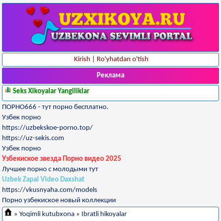
Kirish
|
Ro'yhatdan o'tish
Реклама
Seks Xikoyalar Yangiliklar
ПОРНО666 - тут порно бесплатно.
Узбек порно
https://uzbekskoe-porno.top/
https://uz-sekis.com
Узбек порно
Узбекиское звезда Порно видео 2025
Лучшее порно с молодыми тут
Uzbek Zapal Video Daxshat
https://vkusnyaha.com/models
Порно узбекиское новый коллекции
»
Yoqimli kutubxona
»
Ibratli hikoyalar