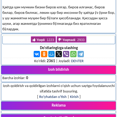
Ҳаётда ҳам мумкин бизни биров илғар, биров илғамас, биров
билар, биров билмас, лекин ҳар бир инсонни бу ҳаётда ўз ўрни бор,
у шу жамиятни муҳим бир бўлаги ҳисобланади. Қиссадан ҳисса
шуки, агар жамиятда ў‌рнимиз бўлмаганда биз яратилмаган
бўлардик.
Yoqdi
1223
Yoqmadi
2933
Do'stlaringizga ulashing
Ko'rildi:
2361
| Joyladi:
DENTER
Izoh bildirish
Barcha izohlar:
0
Izoh qoldirish va qoldirilgan izohlarni o'qish uchun saytga foydalanuvchi
sifatida tashrif buyuring.
[
Ro'yhatdan o'tish
|
Kirish
]
Reklama