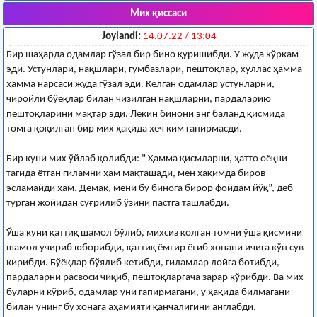
Мих қиссаси
Joylandi:
14.07.22 / 13:04
Бир шаҳарда одамлар гўзал бир бино қуришибди. У жуда кўркам
эди. Устунлари, нақшлари, гумбазлари, пештоқлар, хуллас ҳамма-
ҳамма нарсаси жуда гўзал эди. Келган одамлар устунларни,
чиройли бўёқлар билан чизилган нақшларни, пардаларию
пештоқларини мақтар эди. Лекин бинони энг баланд қисмида
томга қоқилган бир мих ҳақида ҳеч ким гапирмасди.
Бир куни мих ўйлаб қолибди: " Ҳамма қисмларни, ҳатто оёқни
тагида ётган гиламни ҳам мақташади, мен ҳақимда биров
эсламайди ҳам. Демак, мени бу бинога бирор фойдам йўқ”, деб
турган жойидан суғрилиб ўзини пастга ташлабди.
Ўша куни қаттиқ шамол бўлиб, михсиз қолган томни ўша қисмини
шамол учириб юборибди, қаттиқ ёмғир ёғиб хонани ичига кўп сув
кирибди. Бўёқлар бўялиб кетибди, гиламлар лойга ботибди,
пардаларни расвоси чиқиб, пештоқларгача зарар кўрибди. Ва мих
буларни кўриб, одамлар уни гапирмагани, у ҳақида билмагани
билан унинг бу хонага аҳамияти қанчалигини англабди.