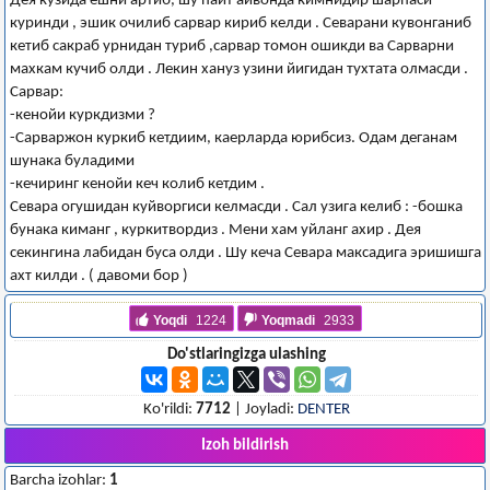
Дея кузида ёшни артиб, шу пайт айвонда кимнидир шарпаси
куринди , эшик очилиб сарвар кириб келди . Севарани кувонганиб
кетиб сакраб урнидан туриб ,сарвар томон ошикди ва Сарварни
махкам кучиб олди . Лекин хануз узини йигидан тухтата олмасди .
Сарвар:
-кенойи куркдизми ?
-Сарваржон куркиб кетдиим, каерларда юрибсиз. Одам деганам
шунака буладими
-кечиринг кенойи кеч колиб кетдим .
Севара огушидан куйворгиси келмасди . Сал узига келиб : -бошка
бунака киманг , куркитвордиз . Мени хам уйланг ахир . Дея
секингина лабидан буса олди . Шу кеча Севара максадига эришишга
ахт килди . ( давоми бор )
Yoqdi
1224
Yoqmadi
2933
Do'stlaringizga ulashing
Ko'rildi:
7712
| Joyladi:
DENTER
Izoh bildirish
Barcha izohlar:
1