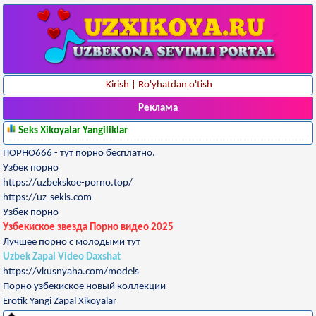
Kirish
|
Ro'yhatdan o'tish
Реклама
Seks Xikoyalar Yangiliklar
ПОРНО666 - тут порно бесплатно.
Узбек порно
https://uzbekskoe-porno.top/
https://uz-sekis.com
Узбек порно
Узбекиское звезда Порно видео 2025
Лучшее порно с молодыми тут
Uzbek Zapal Video Daxshat
https://vkusnyaha.com/models
Порно узбекиское новый коллекции
Erotik Yangi Zapal Xikoyalar