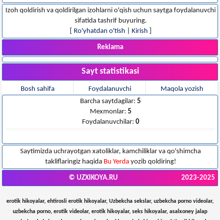
Izoh qoldirish va qoldirilgan izohlarni o'qish uchun saytga foydalanuvchi
sifatida tashrif buyuring.
[
Ro'yhatdan o'tish
|
Kirish
]
Reklama
Sayt statistikasi
Bosh sahifa
Foydalanuvchi
Maqola yozish
Barcha saytdagilar:
5
Mexmonlar:
5
Foydalanuvchilar:
0
Saytimizda uchrayotgan xatoliklar, kamchiliklar va qo'shimcha
takliflaringiz haqida
Bu Yerda
yozib qoldiring!
© UZXIKOYA.RU
2023-2025
erotik hikoyalar, ehtirosli erotik hikoyalar, Uzbekcha sekslar, uzbekcha porno videolar,
uzbekcha porno, erotik videolar, erotik hikoyalar, seks hikoyalar, asalxoney jalap