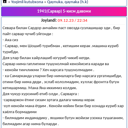
»
Yoqimli kutubxona
»
Qaynuka, qaynaka (h.k)
1941(Сарвар) 5-кисм давоми
Joylandi:
09.12.23 / 22:34
Севара билан Сардор анчайин паст овозда сузлашишар эди , бир
пайт сарвар чучиб уйгонди :
- Ака сиз
- Сарвар, мен Шошиб турибман , кетишим керак .машина куриб
турибди.
Дея улар билан хайрлашиб югуриб чикиб кетди.
Сарвар нима гаплигини тушунолмай кенойисига каради ва
- кенойи тинчликми ? Хеч нарсага тушунолмадим .
- ха Самарканда уларни бир нималарга бир нарсага ургатишибди,
отини бир нима деди , эслаб кололмадим, хуллас фронтга бугун
кетишармиш. Мана Яна иккимиз колдик.
Дея чукур хурсиниб етиб олди , Сарварга :
-сарваржон ётинг сизам эртага далага чикиш керак
-хуп кенойи мана ётдим . Кенойи кейин бизи бир хонада куриб хар
хаёлга бормадими
- билмадим индамадику , яхшики бугун жойизи узокка тушаганим,
билмадим агар нима буларди .