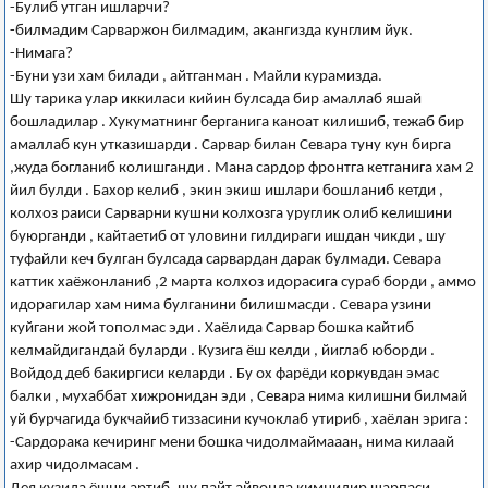
-Булиб утган ишларчи?
-билмадим Сарваржон билмадим, акангизда кунглим йук.
-Нимага?
-Буни узи хам билади , айтганман . Майли курамизда.
Шу тарика улар иккиласи кийин булсада бир амаллаб яшай
бошладилар . Хукуматнинг берганига каноат килишиб, тежаб бир
амаллаб кун утказишарди . Сарвар билан Севара туну кун бирга
,жуда богланиб колишганди . Мана сардор фронтга кетганига хам 2
йил булди . Бахор келиб , экин экиш ишлари бошланиб кетди ,
колхоз раиси Сарварни кушни колхозга уруглик олиб келишини
буюрганди , кайтаетиб от уловини гилдираги ишдан чикди , шу
туфайли кеч булган булсада сарвардан дарак булмади. Севара
каттик хаёжонланиб ,2 марта колхоз идорасига сураб борди , аммо
идорагилар хам нима булганини билишмасди . Севара узини
куйгани жой тополмас эди . Хаёлида Сарвар бошка кайтиб
келмайдигандай буларди . Кузига ёш келди , йиглаб юборди .
Войдод деб бакиргиси келарди . Бу ох фарёди коркувдан эмас
балки , мухаббат хижронидан эди , Севара нима килишни билмай
уй бурчагида букчайиб тиззасини кучоклаб утириб , хаёлан эрига :
-Сардорака кечиринг мени бошка чидолмаймааан, нима килаай
ахир чидолмасам .