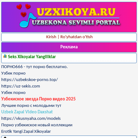
Kirish
|
Ro'yhatdan o'tish
Реклама
Seks Xikoyalar Yangiliklar
ПОРНО666 - тут порно бесплатно.
Узбек порно
https://uzbekskoe-porno.top/
https://uz-sekis.com
Узбек порно
Узбекиское звезда Порно видео 2025
Лучшее порно с молодыми тут
Uzbek Zapal Video Daxshat
https://vkusnyaha.com/models
Порно узбекиское новый коллекции
Erotik Yangi Zapal Xikoyalar