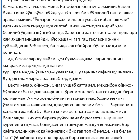
...Шу катта қизи Зебихоннинг ўзига тортди-да.
Камгап, камсуқум, одамови. Китобидан бош кўтармайди. Биров
билан иши йўқ. Кўча- кўйда уч-тўрт қиз бир бўлволиб гап талашса,
аралашмайди. “Ўлларинг-е кампирларга ўхшаб ғийбатлашмай”
деганча уйига киради қўл силтаб. Қизи институтга кириб ҳам
берилиб ўқишга шўнғиб кетди. Заринани ҳатто яқин қариндошлари
ҳам яхши танишмайди. Тўю ҳашам, гап-гаштакларни жини
суймайдиган Зебинисо, баъзида жиғибийрон бўлганча қизини
койийди:
— Ҳа, бегоналар-ку майли, ҳеч бўлмаса қавм- қариндошнинг
маърака-мавридига қатнашиб
тур. Эрта-индин ўзинг ҳам улғаясан, шуларнинг сафига қўшиласан.
Бундоқ одамларга аралашиб юр, қизим.
— Вақти келар, ойижон. Сизга ўхшаб катта аёл, меҳрибон ойижон
бўлсам албатта давраларнинг тўрини эгаллаб, гап сотишдан бери
келмайман. Аммо ҳозир бунинг мавриди эмас. Ҳозир менинг
ўзимга яраша ташвишим, қиладиган ишларим бор. — Заринанинг
ҳаргалги жавоби бу. Вақти келиб остонага совчилар қадам қўя
бошлашди. Қиз ҳеч бирига рўйхушлик бермаяпти. Бирининг
кўриниши ёқмаса, бошқасининг гап-сўзи маъқул келмайди. Бир
ҳафта олдин кичик қайнсинглиси бир гап топиб келди. Ўзи билан
“гап” ўйнайдиган дугоналаридан бири жиянига келин излаб