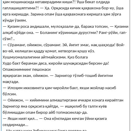
ҳам мошинасида кетаверадими киши?! Ўша бекат олдида
гаплашишяптими?! — Ҳа. Орқасида кичик қаҳвахона бор-ку, ўша
ерга киришди. Зарина опам ўша қаҳвахонага киришга ҳам зўрға
кўнди ўзиям.
— Қизим роса андишали, мулоҳазали-да, барака топсин, — Қизини
алқаб қўйди она. — Боланинг кўриниши дурустми? Ранг-рўйи, гап-
сўзи?..
— Сўраманг, ойижон, сўраманг. Эй, йигит эмас, нақ шаҳзода! Вой-
во-ей, келишган қадду қомат, кетворган қошу кўз.
Хушмуомалалигини айтмайсизми. Қиз болага
Худо бахт бераман деса, киройи шунақасидан берсин-да!
Опажонимнинг пешонаси
ярқираган экан, ойижон. — Зарнигор тўлиб-тошиб йигитни
мақтади.
— Илоҳим икковингга ҳам чиройли бахт, яхши жойлар насиб
бўлсин.
— Ойижон, — кийимини алмаштиргани ичкари хонага кираётган
Зарнигор яна орқасига қайтди, — ишқилиб бу галги куёв
бўлмишдан опам бирор айб топмасинлар-да.
— Яхши ният қил... — Она кўнглидан кечган ўйни қизига
сездирмади...