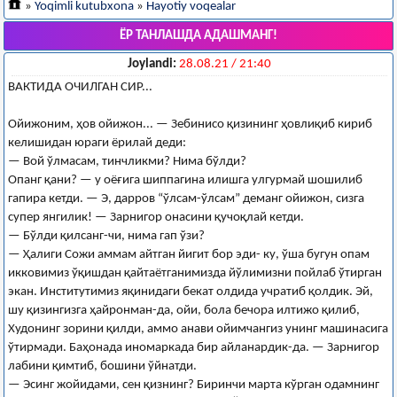
»
Yoqimli kutubxona
»
Hayotiy voqealar
ЁР ТАНЛАШДА АДАШМАНГ!
Joylandi:
28.08.21 / 21:40
ВАКТИДА ОЧИЛГАН СИР...
Ойижоним, ҳов ойижон... — Зебинисо қизининг ҳовлиқиб кириб
келишидан юраги ёрилай деди:
— Вой ўлмасам, тинчликми? Нима бўлди?
Опанг қани? — у оёғига шиппагина илишга улгурмай шошилиб
гапира кетди. — Э, дарров “ўлсам-ўлсам” деманг ойижон, сизга
супер янгилик! — Зарнигор онасини қучоқлай кетди.
— Бўлди қилсанг-чи, нима гап ўзи?
— Ҳалиги Сожи аммам айтган йигит бор эди- ку, ўша бугун опам
икковимиз ўқишдан қайтаётганимизда йўлимизни пойлаб ўтирган
экан. Институтимиз яқинидаги бекат олдида учратиб қолдик. Эй,
шу қизингизга ҳайронман-да, ойи, бола бечора илтижо қилиб,
Худонинг зорини қилди, аммо анави ойимчангиз унинг машинасига
ўтирмади. Баҳонада иномаркада бир айланардик-да. — Зарнигор
лабини қимтиб, бошини ўйнатди.
— Эсинг жойидами, сен қизнинг? Биринчи марта кўрган одамнинг