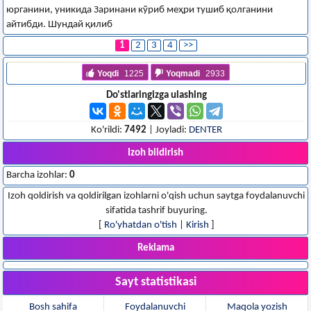
юрганини, уникида Заринани кўриб меҳри тушиб қолганини
айтибди. Шундай қилиб
1
2
3
4
>>
Yoqdi
1225
Yoqmadi
2933
Do'stlaringizga ulashing
Ko'rildi:
7492
| Joyladi:
DENTER
Izoh bildirish
Barcha izohlar:
0
Izoh qoldirish va qoldirilgan izohlarni o'qish uchun saytga foydalanuvchi
sifatida tashrif buyuring.
[
Ro'yhatdan o'tish
|
Kirish
]
Reklama
Sayt statistikasi
Bosh sahifa
Foydalanuvchi
Maqola yozish