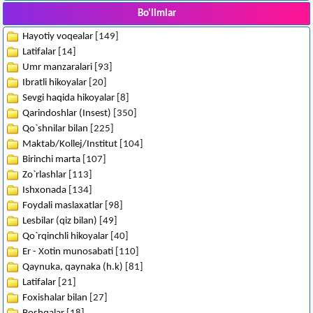
Bo'limlar
Hayotiy voqealar
[149]
Latifalar
[14]
Umr manzaralari
[93]
Ibratli hikoyalar
[20]
Sevgi haqida hikoyalar
[8]
Qarindoshlar (Insest)
[350]
Qo`shnilar bilan
[225]
Maktab/Kollej/Institut
[104]
Birinchi marta
[107]
Zo`rlashlar
[113]
Ishxonada
[134]
Foydali maslaxatlar
[98]
Lesbilar (qiz bilan)
[49]
Qo`rqinchli hikoyalar
[40]
Er - Xotin munosabati
[110]
Qaynuka, qaynaka (h.k)
[81]
Latifalar
[21]
Foxishalar bilan
[27]