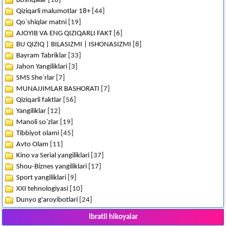
Boshqalar
[18]
Qiziqarli malumotlar 18+
[44]
Qo`shiqlar matni
[19]
AJOYIB VA ENG QIZIQARLI FAKT
[6]
BU QIZIQ | BILASIZMI | ISHONASIZMI
[8]
Bayram Tabriklar
[33]
Jahon Yangiliklari
[3]
SMS She`rlar
[7]
MUNAJJIMLAR BASHORATI
[7]
Qiziqarli faktlar
[56]
Yangiliklar
[12]
Manoli so`zlar
[19]
Tibbiyot olami
[45]
Avto Olam
[11]
Kino va Serial yangiliklari
[37]
Shou-Biznes yangiliklari
[17]
Sport yangiliklari
[9]
XXI tehnologiyasi
[10]
Dunyo g'aroyibotlari
[24]
Ibratli hikoyalar