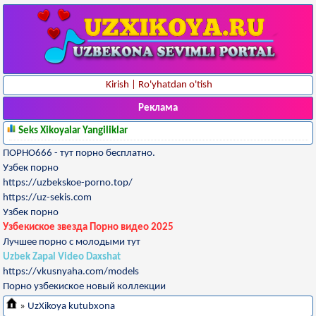
Kirish
|
Ro'yhatdan o'tish
Реклама
Seks Xikoyalar Yangiliklar
ПОРНО666 - тут порно бесплатно.
Узбек порно
https://uzbekskoe-porno.top/
https://uz-sekis.com
Узбек порно
Узбекиское звезда Порно видео 2025
Лучшее порно с молодыми тут
Uzbek Zapal Video Daxshat
https://vkusnyaha.com/models
Порно узбекиское новый коллекции
»
UzXikoya kutubxona