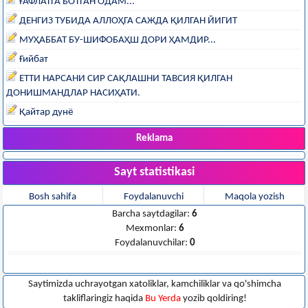
ҒАФЛАТГА БОТГАН ОДАМ...
ДЕНГИЗ ТУБИДА АЛЛОҲГА САЖДА ҚИЛГАН ЙИГИТ
МУҲАББАТ БУ-ШИФОБАҲШ ДОРИ ҲАМДИР...
Ғийбат
ЕТТИ НАРСАНИ СИР САҚЛАШНИ ТАВСИЯ ҚИЛГАН
ДОНИШМАНДЛАР НАСИҲАТИ.
Қайтар дунё
Reklama
Sayt statistikasi
Bosh sahifa
Foydalanuvchi
Maqola yozish
Barcha saytdagilar:
6
Mexmonlar:
6
Foydalanuvchilar:
0
Saytimizda uchrayotgan xatoliklar, kamchiliklar va qo'shimcha
takliflaringiz haqida
Bu Yerda
yozib qoldiring!