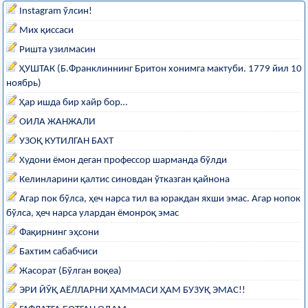
Instagram ўлсин!
Мих қиссаси
Ришта узилмасин
ҲУШТАК (Б.Франклиннинг Бритон хонимга мактуби. 1779 йил 10
ноябрь)
Ҳар ишда бир хайр бор…
ОИЛА ЖАНЖАЛИ
УЗОҚ КУТИЛГАН БАХТ
Худони ёмон деган профессор шарманда бўлди
Келинларини қалтис синовдан ўтказган қайнона
Агар пок бўлса, ҳеч нарса тил ва юракдан яхши эмас. Агар нопок
бўлса, ҳеч нарса улардан ёмонроқ эмас
Фақирнинг эҳсони
Бахтим сабабчиси
Жасорат (Бўлган воқеа)
ЭРИ ЙЎҚ АЁЛЛАРНИ ҲАММАСИ ҲАМ БУЗУҚ ЭМАС!!